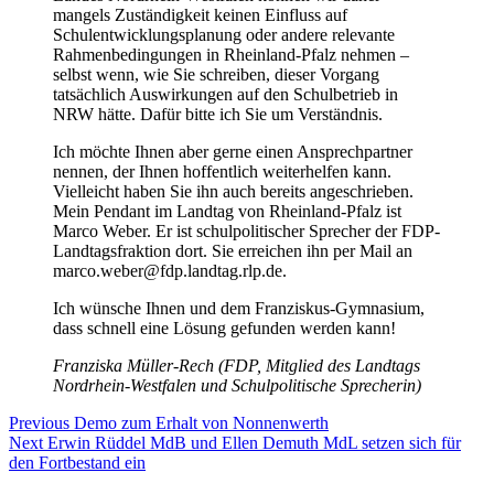
mangels Zuständigkeit keinen Einfluss auf
Schulentwicklungsplanung oder andere relevante
Rahmenbedingungen in Rheinland-Pfalz nehmen –
selbst wenn, wie Sie schreiben, dieser Vorgang
tatsächlich Auswirkungen auf den Schulbetrieb in
NRW hätte. Dafür bitte ich Sie um Verständnis.
Ich möchte Ihnen aber gerne einen Ansprechpartner
nennen, der Ihnen hoffentlich weiterhelfen kann.
Vielleicht haben Sie ihn auch bereits angeschrieben.
Mein Pendant im Landtag von Rheinland-Pfalz ist
Marco Weber. Er ist schulpolitischer Sprecher der FDP-
Landtagsfraktion dort. Sie erreichen ihn per Mail an
marco.weber@fdp.landtag.rlp.de.
Ich wünsche Ihnen und dem Franziskus-Gymnasium,
dass schnell eine Lösung gefunden werden kann!
Franziska Müller-Rech (FDP, Mitglied des Landtags
Nordrhein-Westfalen und Schulpolitische Sprecherin)
Beitragsnavigation
Previous
Previous
Demo zum Erhalt von Nonnenwerth
Next
post:
Next
Erwin Rüddel MdB und Ellen Demuth MdL setzen sich für
post:
den Fortbestand ein