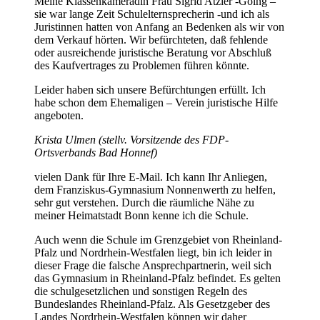
Meine Klassenkameradin Frau Sigrid Atzler -Göing –
sie war lange Zeit Schulelternsprecherin -und ich als
Juristinnen hatten von Anfang an Bedenken als wir von
dem Verkauf hörten. Wir befürchteten, daß fehlende
oder ausreichende juristische Beratung vor Abschluß
des Kaufvertrages zu Problemen führen könnte.
Leider haben sich unsere Befürchtungen erfüllt. Ich
habe schon dem Ehemaligen – Verein juristische Hilfe
angeboten.
Krista Ulmen (stellv. Vorsitzende des FDP-
Ortsverbands Bad Honnef)
vielen Dank für Ihre E-Mail. Ich kann Ihr Anliegen,
dem Franziskus-Gymnasium Nonnenwerth zu helfen,
sehr gut verstehen. Durch die räumliche Nähe zu
meiner Heimatstadt Bonn kenne ich die Schule.
Auch wenn die Schule im Grenzgebiet von Rheinland-
Pfalz und Nordrhein-Westfalen liegt, bin ich leider in
dieser Frage die falsche Ansprechpartnerin, weil sich
das Gymnasium in Rheinland-Pfalz befindet. Es gelten
die schulgesetzlichen und sonstigen Regeln des
Bundeslandes Rheinland-Pfalz. Als Gesetzgeber des
Landes Nordrhein-Westfalen können wir daher