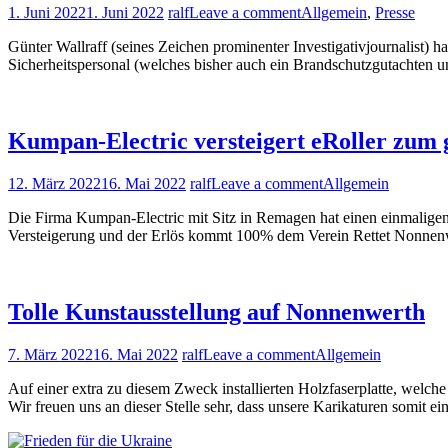
1. Juni 2022
1. Juni 2022
ralf
Leave a comment
Allgemein
,
Presse
Günter Wallraff (seines Zeichen prominenter Investigativjournalist) 
Sicherheitspersonal (welches bisher auch ein Brandschutzgutachten 
Kumpan-Electric versteigert eRoller zum
12. März 2022
16. Mai 2022
ralf
Leave a comment
Allgemein
Die Firma Kumpan-Electric mit Sitz in Remagen hat einen einmalige
Versteigerung und der Erlös kommt 100% dem Verein Rettet Nonnenw
Tolle Kunstausstellung auf Nonnenwerth
7. März 2022
16. Mai 2022
ralf
Leave a comment
Allgemein
Auf einer extra zu diesem Zweck installierten Holzfaserplatte, welche
Wir freuen uns an dieser Stelle sehr, dass unsere Karikaturen somit 