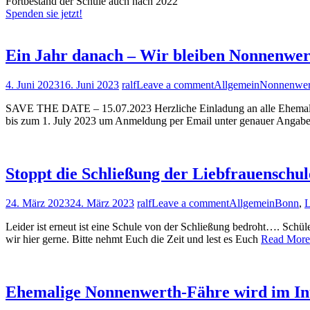
Fortbestand der Schule auch nach 2022
Spenden sie jetzt!
Ein Jahr danach – Wir bleiben Nonnenwer
4. Juni 2023
16. Juni 2023
ralf
Leave a comment
Allgemein
Nonnenwer
SAVE THE DATE – 15.07.2023 Herzliche Einladung an alle Ehemaligen
bis zum 1. July 2023 um Anmeldung per Email unter genauer Angab
Stoppt die Schließung der Liebfrauenschul
24. März 2023
24. März 2023
ralf
Leave a comment
Allgemein
Bonn
,
L
Leider ist erneut ist eine Schule von der Schließung bedroht…. Schül
wir hier gerne. Bitte nehmt Euch die Zeit und lest es Euch
Read More
Ehemalige Nonnenwerth-Fähre wird im Int