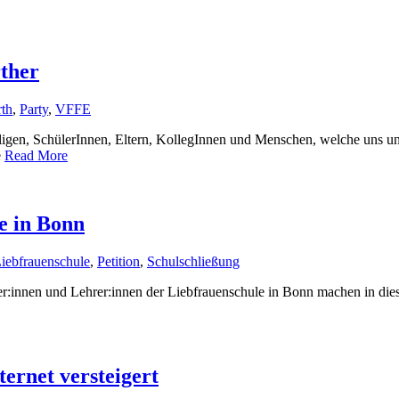
ther
th
,
Party
,
VFFE
, SchülerInnen, Eltern, KollegInnen und Menschen, welche uns unters
e
Read More
e in Bonn
iebfrauenschule
,
Petition
,
Schulschließung
er:innen und Lehrer:innen der Liebfrauenschule in Bonn machen in dies
ernet versteigert