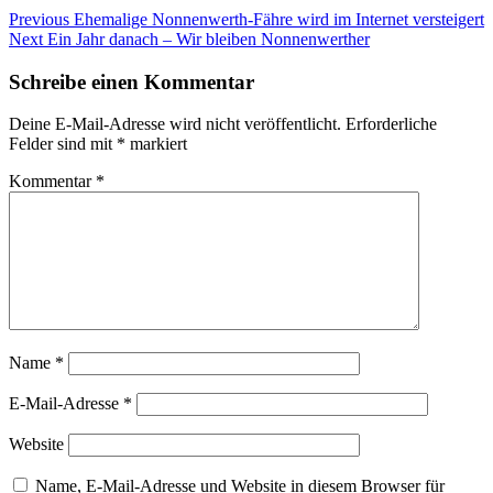
Beitragsnavigation
Previous
Previous
Ehemalige Nonnenwerth-Fähre wird im Internet versteigert
Next
post:
Next
Ein Jahr danach – Wir bleiben Nonnenwerther
post:
Schreibe einen Kommentar
Deine E-Mail-Adresse wird nicht veröffentlicht.
Erforderliche
Felder sind mit
*
markiert
Kommentar
*
Name
*
E-Mail-Adresse
*
Website
Name, E-Mail-Adresse und Website in diesem Browser für