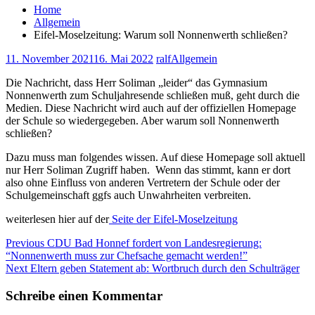
Home
Allgemein
Eifel-Moselzeitung: Warum soll Nonnenwerth schließen?
11. November 2021
16. Mai 2022
ralf
Allgemein
Die Nachricht, dass Herr Soliman „leider“ das Gymnasium
Nonnenwerth zum Schuljahresende schließen muß, geht durch die
Medien. Diese Nachricht wird auch auf der offiziellen Homepage
der Schule so wiedergegeben. Aber warum soll Nonnenwerth
schließen?
Dazu muss man folgendes wissen. Auf diese Homepage soll aktuell
nur Herr Soliman Zugriff haben. Wenn das stimmt, kann er dort
also ohne Einfluss von anderen Vertretern der Schule oder der
Schulgemeinschaft ggfs auch Unwahrheiten verbreiten.
weiterlesen hier auf der
Seite der Eifel-Moselzeitung
Beitragsnavigation
Previous
Previous
CDU Bad Honnef fordert von Landesregierung:
post:
“Nonnenwerth muss zur Chefsache gemacht werden!”
Next
Next
Eltern geben Statement ab: Wortbruch durch den Schulträger
post:
Schreibe einen Kommentar