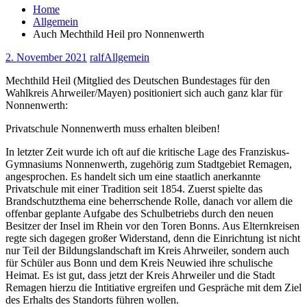
Home
Allgemein
Auch Mechthild Heil pro Nonnenwerth
2. November 2021
ralf
Allgemein
Mechthild Heil (Mitglied des Deutschen Bundestages für den
Wahlkreis Ahrweiler/Mayen) positioniert sich auch ganz klar für
Nonnenwerth:
Privatschule Nonnenwerth muss erhalten bleiben!
In letzter Zeit wurde ich oft auf die kritische Lage des Franziskus-
Gymnasiums Nonnenwerth, zugehörig zum Stadtgebiet Remagen,
angesprochen. Es handelt sich um eine staatlich anerkannte
Privatschule mit einer Tradition seit 1854. Zuerst spielte das
Brandschutzthema eine beherrschende Rolle, danach vor allem die
offenbar geplante Aufgabe des Schulbetriebs durch den neuen
Besitzer der Insel im Rhein vor den Toren Bonns. Aus Elternkreisen
regte sich dagegen großer Widerstand, denn die Einrichtung ist nicht
nur Teil der Bildungslandschaft im Kreis Ahrweiler, sondern auch
für Schüler aus Bonn und dem Kreis Neuwied ihre schulische
Heimat. Es ist gut, dass jetzt der Kreis Ahrweiler und die Stadt
Remagen hierzu die Intitiative ergreifen und Gespräche mit dem Ziel
des Erhalts des Standorts führen wollen.