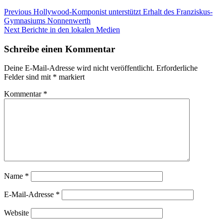
Beitragsnavigation
Previous
Previous
Hollywood-Komponist unterstützt Erhalt des Franziskus-
post:
Gymnasiums Nonnenwerth
Next
Next
Berichte in den lokalen Medien
post:
Schreibe einen Kommentar
Deine E-Mail-Adresse wird nicht veröffentlicht.
Erforderliche
Felder sind mit
*
markiert
Kommentar
*
Name
*
E-Mail-Adresse
*
Website